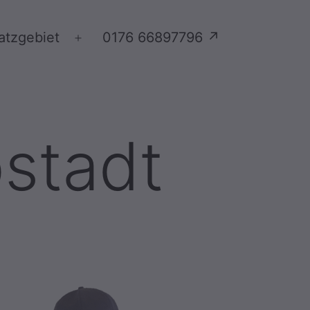
atzgebiet
0176 66897796 ↗
Menü
öffnen
bstadt