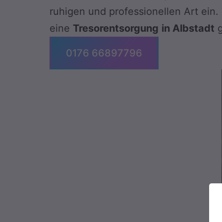
ruhigen und professionellen Art ein.
eine
Tresorentsorgung
in Albstadt
g
0176 66897796