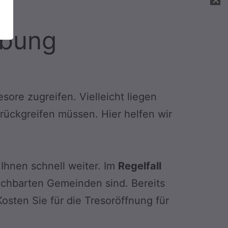
ebung
sore zugreifen. Vielleicht liegen
urückgreifen müssen. Hier helfen wir
Ihnen schnell weiter. Im
Regelfall
nachbarten Gemeinden sind. Bereits
Kosten Sie für die Tresoröffnung für