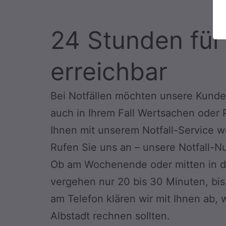
24 Stunden fü
erreichbar
Bei Notfällen möchten unsere Kunden 
auch in Ihrem Fall Wertsachen oder P
Ihnen mit unserem Notfall-Service w
Rufen Sie uns an – unsere Notfall-
Ob am Wochenende oder mitten in der
vergehen nur 20 bis 30 Minuten, bis
am Telefon klären wir mit Ihnen ab, 
Albstadt rechnen sollten.