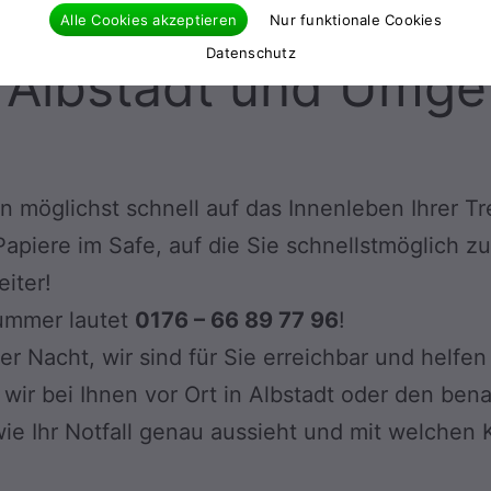
Tresoröffnung für Albstadt
Alle Cookies akzeptieren
Nur funktionale Cookies
Datenschutz
r Albstadt und Umg
möglichst schnell auf das Innenleben Ihrer Tre
apiere im Safe, auf die Sie schnellstmöglich z
eiter!
Nummer lautet
0176 – 66 89 77 96
!
 Nacht, wir sind für Sie erreichbar und helfen 
 wir bei Ihnen vor Ort in Albstadt oder den be
wie Ihr Notfall genau aussieht und mit welchen 