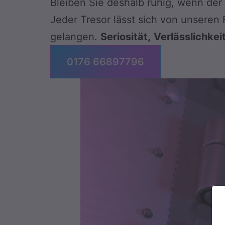
Bleiben Sie deshalb ruhig, wenn der
Jeder Tresor lässt sich von unseren
gelangen.
Seriosität,
Verlässlichkei
0176 66897796