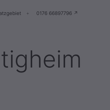
atzgebiet
0176 66897796 ↗
Menü
öffnen
etigheim