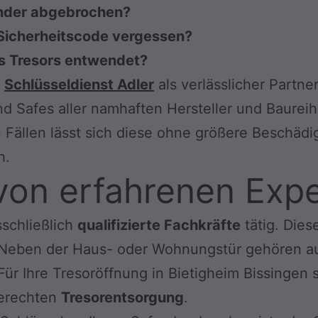
ylinder abgebrochen?
 Sicherheitscode vergessen?
es Tresors entwendet?
r
Schlüsseldienst Adler
als verlässlicher Partne
d Safes aller namhaften Hersteller und Baureih
n Fällen lässt sich diese ohne größere Beschädi
h.
von erfahrenen Exp
sschließlich
qualifizierte Fachkräfte
tätig. Dies
t. Neben der Haus- oder Wohnungstür gehören a
ür Ihre Tresoröffnung in Bietigheim Bissingen s
gerechten
Tresorentsorgung
.